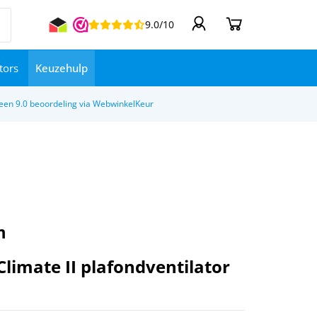
9.0/10
tors
Keuzehulp
een 9.0 beoordeling via WebwinkelKeur
m
limate II plafondventilator