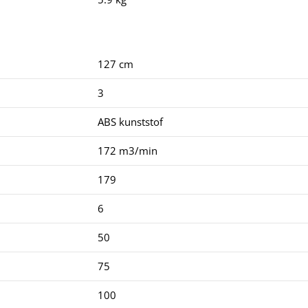
127 cm
3
ABS kunststof
172 m3/min
179
6
50
75
100