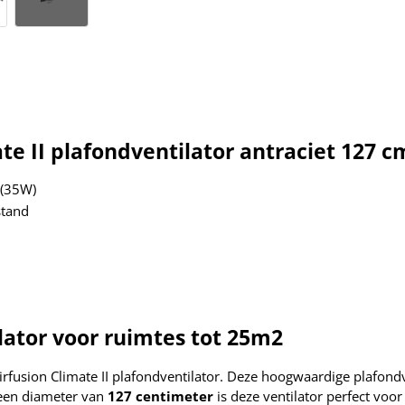
te II plafondventilator antraciet 127 c
 (35W)
stand
ator voor ruimtes tot 25m2
rfusion Climate II plafondventilator. Deze hoogwaardige plafondv
 een diameter van
127 centimeter
is deze ventilator perfect voor