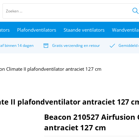
ators
Plafondventilators
Staande ventilators
Wandventila
raf binnen 14 dagen
Gratis verzending en retour
Gemiddeld 
n Climate II plafondventilator antraciet 127 cm
te II plafondventilator antraciet 127 c
Beacon 210527 Airfusion C
antraciet 127 cm