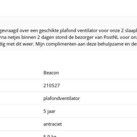
evraagd over een geschikte plafond ventilator voor onze 2 slaap
rna netjes binnen 2 dagen stond de bezorger van PostNL voor onze
odig met dit weer. Mijn complimenten aan deze behulpzame en d
Beacon
210527
plafondventilator
5 jaar
antraciet
5.9 kg