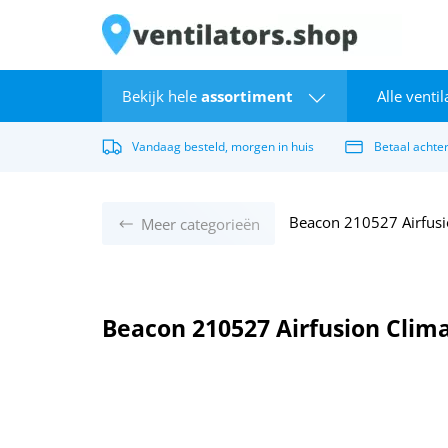
Alle ventil
Bekijk hele
assortiment
Vandaag besteld, morgen in huis
Betaal achte
Beacon 210527 Airfusio
Meer categorieën
Beacon 210527 Airfusion Clima